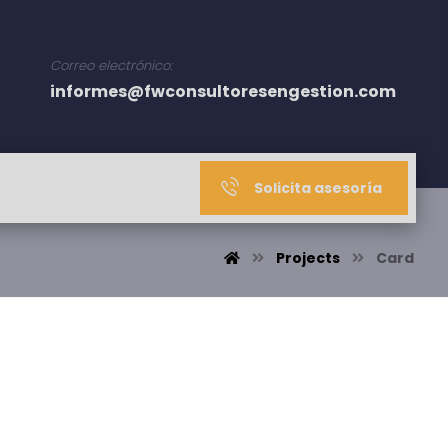
Correo electrónico:
informes@fwconsultoresengestion.com
Solicita asesoría
Projects
Card